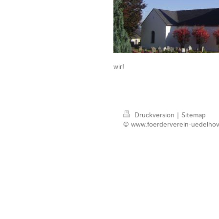
wir!
Druckversion
|
Sitemap
© www.foerderverein-uedelho