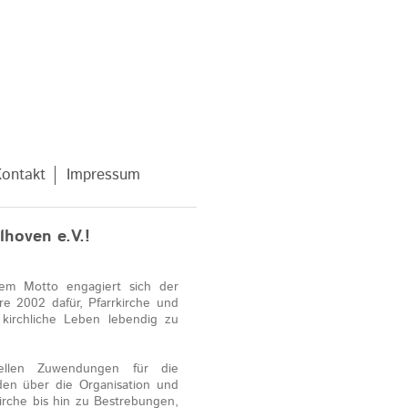
ontakt
Impressum
hoven e.V.!
sem Motto engagiert sich der
re 2002 dafür, Pfarrkirche und
kirchliche Leben lebendig zu
iellen Zuwendungen für die
den über die Organisation und
irche bis hin zu Bestrebungen,